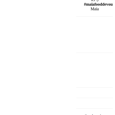
#maïafooddevous
Maïa