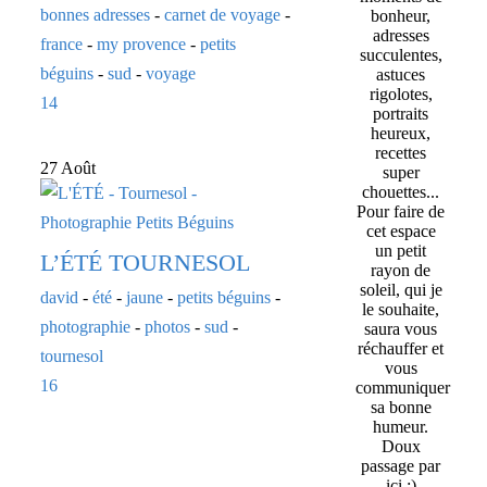
bonnes adresses
-
carnet de voyage
-
bonheur,
adresses
france
-
my provence
-
petits
succulentes,
béguins
-
sud
-
voyage
astuces
rigolotes,
14
portraits
heureux,
recettes
27 Août
super
chouettes...
Pour faire de
cet espace
un petit
L’ÉTÉ TOURNESOL
rayon de
soleil, qui je
david
-
été
-
jaune
-
petits béguins
-
le souhaite,
photographie
-
photos
-
sud
-
saura vous
réchauffer et
tournesol
vous
16
communiquer
sa bonne
humeur.
Doux
passage par
ici :)