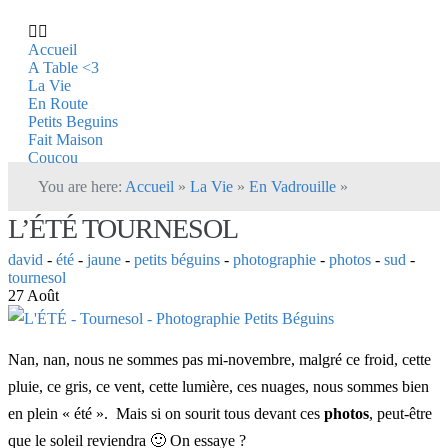
Accueil
A Table <3
La Vie
En Route
Petits Beguins
Fait Maison
Coucou
You are here:
Accueil
»
La Vie
»
En Vadrouille
»
L’ÉTÉ TOURNESOL
david
-
été
-
jaune
-
petits béguins
-
photographie
-
photos
-
sud
-
tournesol
27 Août
Nan, nan, nous ne sommes pas mi-novembre, malgré ce froid, cette
pluie, ce gris, ce vent, cette lumière, ces nuages, nous sommes bien
en plein « été ». Mais si on sourit tous devant ces
photos
, peut-être
que le soleil reviendra 🙂 On essaye ?