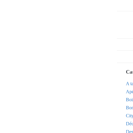
Ca
A t
Apé
Boi
Bon
Cit
Dé
Des