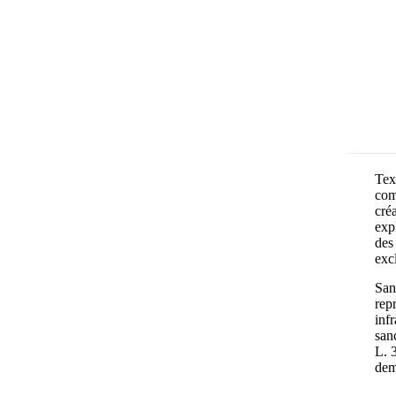
Text
com
cré
exp
des 
exc
Sans
rep
inf
san
L. 
dem