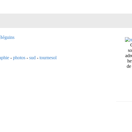
so
adr
aphie
-
photos
-
sud
-
tournesol
he
de 