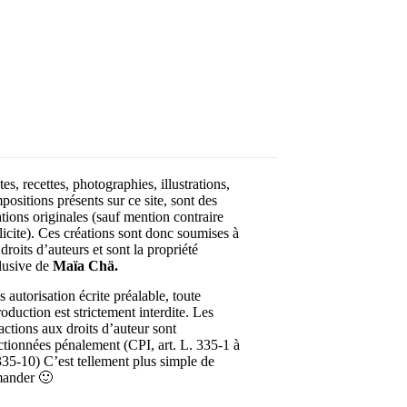
Your email
OK
VOTRE ADRESSE EMAIL
es, recettes, photographies, illustrations,
positions présents sur ce site, sont des
ations originales (sauf mention contraire
licite). Ces créations sont donc soumises à
droits d’auteurs et sont la propriété
lusive de
Maïa Chä.
 autorisation écrite préalable, toute
roduction est strictement interdite. Les
ractions aux droits d’auteur sont
ctionnées pénalement (CPI, art. L. 335-1 à
335-10) C’est tellement plus simple de
ander 🙂