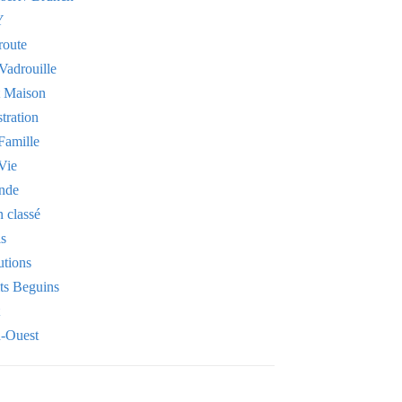
Y
route
Vadrouille
t Maison
stration
Famille
Vie
nde
 classé
is
utions
its Beguins
-Ouest