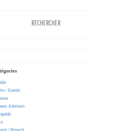
tégories
able
ro / Entrée
sson
nes Adresses
yguide
co
sert / Brunch