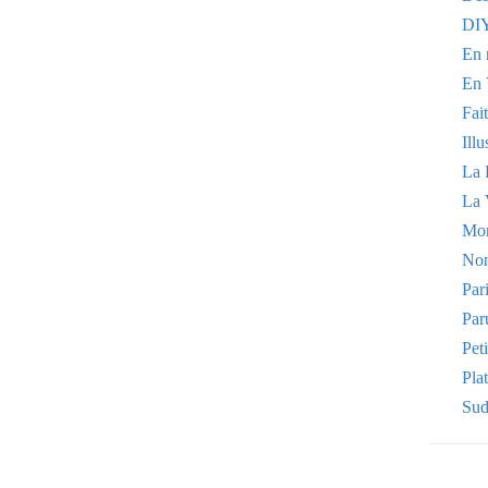
DI
En 
En 
Fai
Illu
La 
La 
Mo
Non
Par
Par
Pet
Plat
Sud