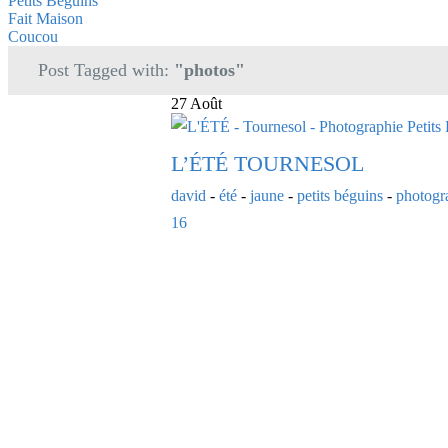
Petits Beguins
Fait Maison
Coucou
Post Tagged with:
"photos"
27 Août
L’ÉTÉ TOURNESOL
david
-
été
-
jaune
-
petits béguins
-
photogr
16