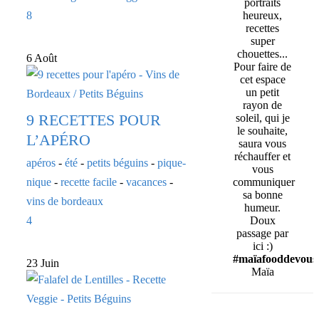
portraits
8
heureux,
recettes
super
chouettes...
6 Août
Pour faire de
cet espace
un petit
rayon de
9 RECETTES POUR
soleil, qui je
le souhaite,
L’APÉRO
saura vous
réchauffer et
apéros
-
été
-
petits béguins
-
pique-
vous
nique
-
recette facile
-
vacances
-
communiquer
sa bonne
vins de bordeaux
humeur.
4
Doux
passage par
ici :)
#maïafooddevous
23 Juin
Maïa