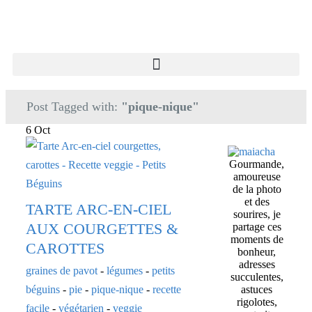
Post Tagged with:
"pique-nique"
6 Oct
Gourmande,
amoureuse
de la photo
et des
TARTE ARC-EN-CIEL
sourires, je
AUX COURGETTES &
partage ces
moments de
CAROTTES
bonheur,
adresses
graines de pavot
-
légumes
-
petits
succulentes,
béguins
-
pie
-
pique-nique
-
recette
astuces
rigolotes,
facile
-
végétarien
-
veggie