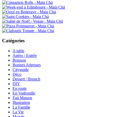
Catégories
A table
Apéro / Entrée
Boisson
Bonnes Adresses
Cityguide
Déco
Dessert / Brunch
DIY
En route
En Vadrouille
Fait Maison
Illustration
La Famille
La Vie
Monde