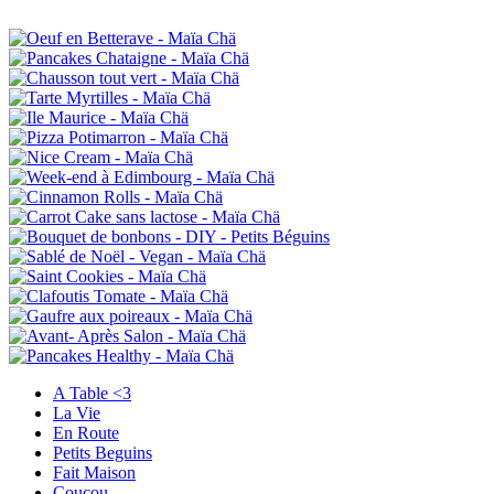
A Table <3
La Vie
En Route
Petits Beguins
Fait Maison
Coucou