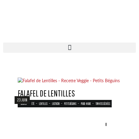
FALAFEL DE LENTILLES
23 JUIN
-
-
-
-
-
-
BRUNCH
ÉTÉ
LENTILLES
LUSTUCRU
PETITS BÉGUINS
PIQUE-NIQUE
TOMATES SÉCHÉES
8