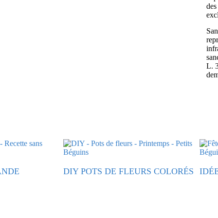
des 
exc
Sans
rep
inf
san
L. 
dem
ANDE
DIY POTS DE FLEURS COLORÉS
IDÉ