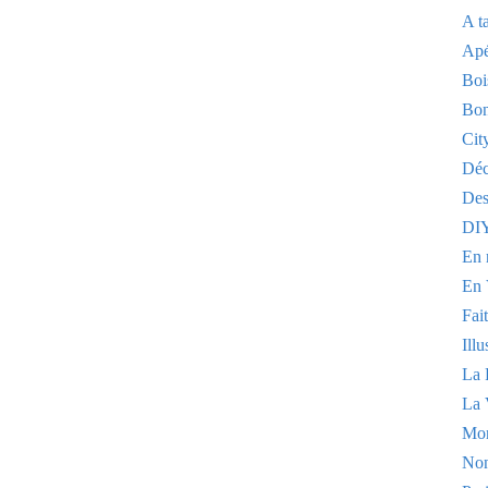
A t
Apé
Boi
Bon
Cit
Dé
Des
DI
En 
En 
Fai
Illu
La 
La 
Mo
Non