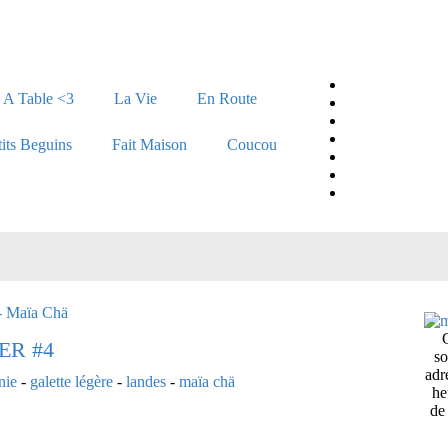
A Table <3
La Vie
En Route
tits Beguins
Fait Maison
Coucou
ER #4
so
adr
nie
-
galette légère
-
landes
-
maïa chä
he
de 