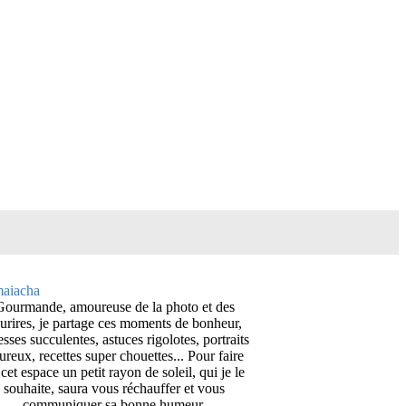
Gourmande, amoureuse de la photo et des
urires, je partage ces moments de bonheur,
esses succulentes, astuces rigolotes, portraits
ureux, recettes super chouettes... Pour faire
cet espace un petit rayon de soleil, qui je le
souhaite, saura vous réchauffer et vous
communiquer sa bonne humeur.