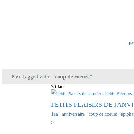
Pe
Post Tagged with:
"coup de coeurs"
30 Jan
PETITS PLAISIRS DE JANVI
1an
-
anniversaire
-
coup de coeurs
-
épipha
5