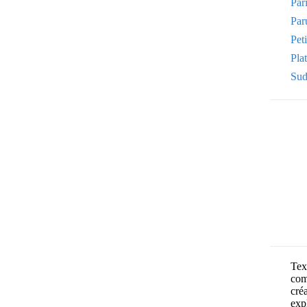
Par
Par
Pet
Plat
Sud
Text
com
cré
exp