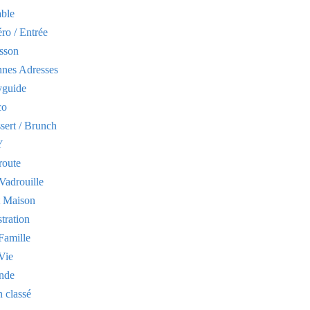
able
ro / Entrée
sson
nes Adresses
yguide
co
sert / Brunch
Y
route
Vadrouille
t Maison
stration
Famille
Vie
nde
 classé