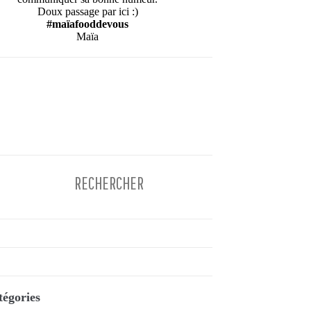
Doux passage par ici :)
#maïafooddevous
Maïa
tégories