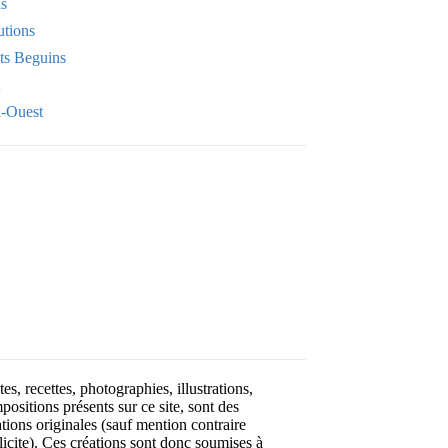
is
utions
its Beguins
-Ouest
Your email
OK
VOTRE ADRESSE EMAIL
es, recettes, photographies, illustrations,
positions présents sur ce site, sont des
ations originales (sauf mention contraire
licite). Ces créations sont donc soumises à