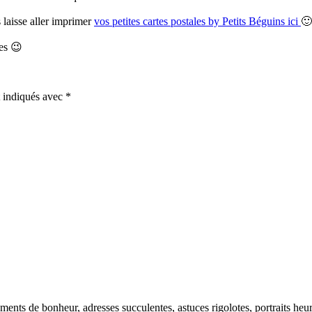
 laisse aller imprimer
vos petites cartes postales by Petits Béguins ici
🙂
ses 😉
t indiqués avec
*
nts de bonheur, adresses succulentes, astuces rigolotes, portraits heureu