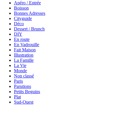
Apéro / Entrée
Boisson
Bonnes Adresses
Cityguide
Déco
Dessert / Brunch
DIY
En route
En Vadrouille
Fait Maison
Illustration
La Famille
La Vie
Monde
Non classé
Paris
Parutions
Petits Beguins
Plat
Sud-Ouest
Your email