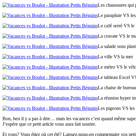
Les chaussures qui 
Le parapluie VS les 
Le café serré VS le
La cravate VS le ma
La salade sous plas
La ville VS la mer
Le métro VS le vél
Le tableau Excel VS
La chaise de bureau
La réunion hyper im
Les pigeons VS les
Bon, ben il y a pas à dire… mais les vacances c’est quand même supe
J’espère que ce petit article vous aura fait sourire.
Et vous? Vous étiez où cet été? Laissez-nous-en commentaire vos petits 