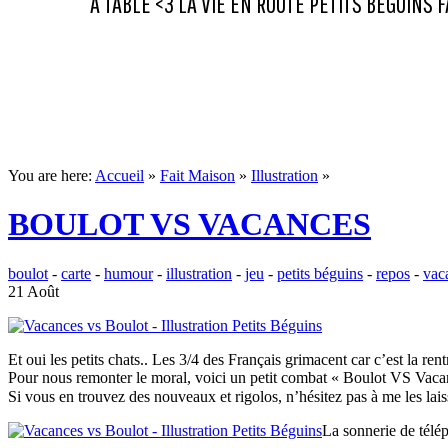
A TABLE <3
LA VIE
EN ROUTE
PETITS BEGUINS
F
You are here:
Accueil
»
Fait Maison
»
Illustration
»
BOULOT VS VACANCES
boulot
-
carte
-
humour
-
illustration
-
jeu
-
petits béguins
-
repos
-
vac
21 Août
Et oui les petits chats.. Les 3/4 des Français grimacent car c’est la rentr
Pour nous remonter le moral, voici un petit combat « Boulot VS Vacance
Si vous en trouvez des nouveaux et rigolos, n’hésitez pas à me les la
La sonnerie de télé