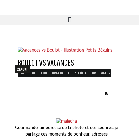
BOULOT VS VACANCES
21 AOÛT
-
-
-
-
-
-
-
BOULOT
CARTE
HUMOUR
ILLUSTRATION
JEU
PETITS BÉGUINS
REPOS
VACANCES
15
Gourmande, amoureuse de la photo et des sourires, je
partage ces moments de bonheur, adresses