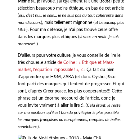
Même si..
je l’avoue, j’ai également fait une (
toute
) petite
sélection beaucoup moins éthique, en bas de cet article
(
oui, c’est nul.. je sais… je ne suis pas du tout cohérente dans
mon discours
), mais tellement mignonne (
et beaucoup plus
kitch
). Pour ma défense, je n’ai pas trouvé cette offre
dans les marques plus éthiques (
si vous en avait, je suis
preneuse!!
).
D’ailleurs
pour votre culture
, je vous conseille de lire le
très chouette article
de Coline : « Ethique et Mass-
market, l’équation impossible? », ici
. Ça fait du bien
d’apprendre que H&M, ZARA (et donc Oysho..)&co
font parti des marques qui tentent de progresser. Et qui
sont, d’après Greenpeace, les plus coopérantes!!! Cette
phrase est un énorme raccourci de l’article, donc je
vous invite vraiment à aller le lire :). (
Cela étant, je reste
sur ma position, qu’il est bon de privilégier le plus possible
les marques françaises ou européennes, remplies de belles
convictions
).