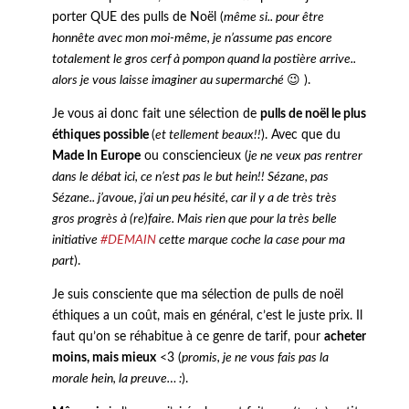
porter QUE des pulls de Noël (
même si.. pour être
honnête avec mon moi-même, je n’assume pas encore
totalement le gros cerf à pompon quand la postière arrive..
alors je vous laisse imaginer au supermarché
😉 ).
Je vous ai donc fait une sélection de
pulls de noël le plus
éthiques possible
(
et tellement beaux!!
). Avec que du
Made In Europe
ou consciencieux (
je ne veux pas rentrer
dans le débat ici, ce n’est pas le but hein!! Sézane, pas
Sézane.. j’avoue, j’ai un peu hésité, car il y a de très très
gros progrès à (re)faire. Mais rien que pour la très belle
initiative
#DEMAIN
cette marque coche la case pour ma
part
).
Je suis consciente que ma sélection de pulls de noël
éthiques a un coût, mais en général, c’est le juste prix. Il
faut qu’on se réhabitue à ce genre de tarif, pour
acheter
moins, mais mieux
<3 (
promis, je ne vous fais pas la
morale hein, la preuve… :
).