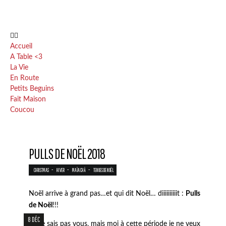
Accueil
A Table <3
La Vie
En Route
Petits Beguins
Fait Maison
Coucou
PULLS DE NOËL 2018
-
-
-
CHRISTMAS
HIVER
MAÏA CHÄ
TENUES DE NOËL
Noël arrive à grand pas…et qui dit Noël… diiiiiiiiiit :
Pulls
de Noël
!!!
8 DÉC
Je ne sais pas vous, mais moi à cette période je ne veux