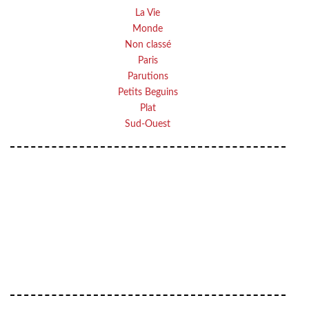
La Vie
Monde
Non classé
Paris
Parutions
Petits Beguins
Plat
Sud-Ouest
VOTRE ADRESSE EMAIL
Your
OK
email