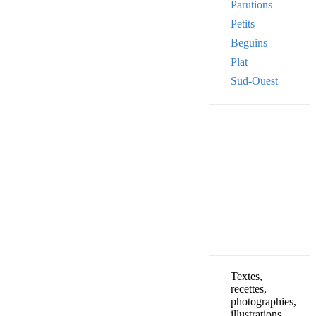
Parutions
Petits
Beguins
Plat
Sud-Ouest
Your email
VOTRE ADRESSE
OK
Textes,
recettes,
photographies,
illustrations,