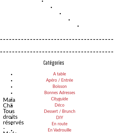
ELLSWORTH
–
Catégories
PARIS
CHAUSSON
01
TOUT
A table
Apéro / Entrée
VERT
Boisson
Bonnes Adresses
Cityguide
Maïa
Chä
Déco
Tous
Dessert / Brunch
droits
DIY
réservés
En route
-
En Vadrouille