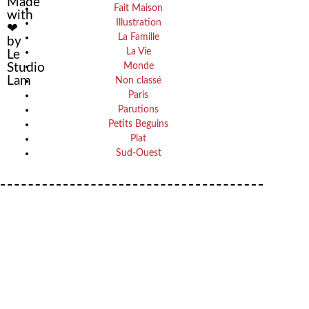
Made
Fait Maison
with
Illustration
❤
La Famille
by
La Vie
Le
Monde
Studio
Lam
Non classé
Paris
Parutions
Petits Beguins
Plat
Sud-Ouest
VOTRE ADRESSE EMAIL
Your
OK
email