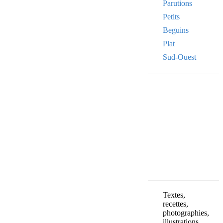
Parutions
Petits
Beguins
Plat
Sud-Ouest
Your email
VOTRE ADRESSE
OK
Textes,
recettes,
photographies,
illustrations,