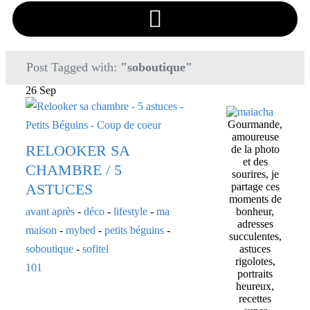
Post Tagged with:
"soboutique"
26 Sep
Gourmande,
amoureuse
RELOOKER SA
de la photo
et des
CHAMBRE / 5
sourires, je
ASTUCES
partage ces
moments de
avant après
-
déco
-
lifestyle
-
ma
bonheur,
adresses
maison
-
mybed
-
petits béguins
-
succulentes,
soboutique
-
sofitel
astuces
rigolotes,
101
portraits
heureux,
recettes