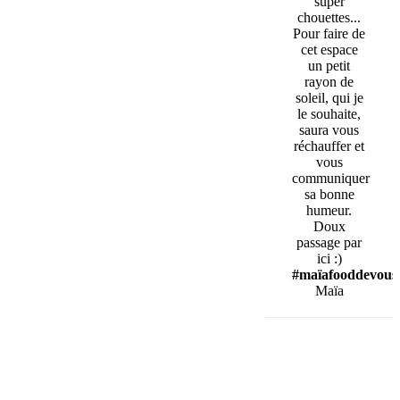
super
chouettes...
Pour faire de
cet espace
un petit
rayon de
soleil, qui je
le souhaite,
saura vous
réchauffer et
vous
communiquer
sa bonne
humeur.
Doux
passage par
ici :)
#maïafooddevous
Maïa