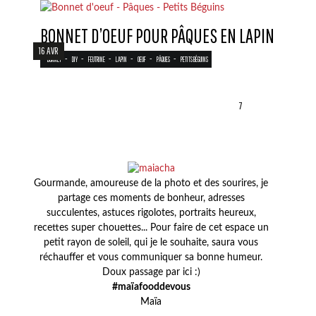
BONNET D’OEUF POUR PÂQUES EN LAPIN
16 AVR
-
-
-
-
-
-
BONNET
DIY
FEUTRINE
LAPIN
OEUF
PÂQUES
PETITS BÉGUINS
7
Gourmande, amoureuse de la photo et des sourires, je
partage ces moments de bonheur, adresses
succulentes, astuces rigolotes, portraits heureux,
recettes super chouettes... Pour faire de cet espace un
petit rayon de soleil, qui je le souhaite, saura vous
réchauffer et vous communiquer sa bonne humeur.
Doux passage par ici :)
#maïafooddevous
Maïa