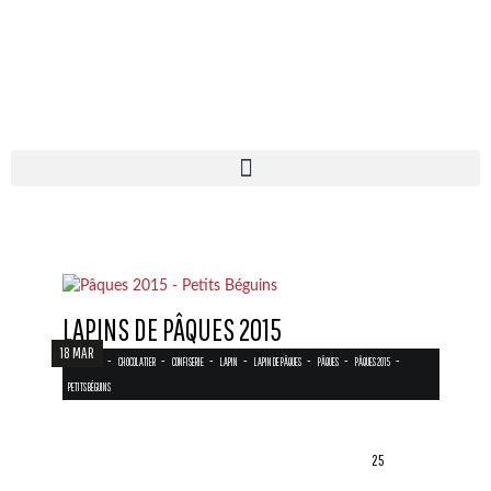
LAPINS DE PÂQUES 2015
18 MAR
-
-
-
-
-
-
-
CHOCOLAT
CHOCOLATIER
CONFISERIE
LAPIN
LAPIN DE PÂQUES
PÂQUES
PÂQUES 2015
PETITS BÉGUINS
25