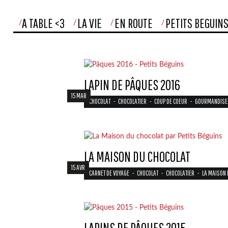
A TABLE <3
LA VIE
EN ROUTE
PETITS BEGUIN
LAPIN DE PÂQUES 2016
15 MAR
CHOCOLAT
-
CHOCOLATIER
-
COUP DE COEUR
-
GOURMANDISE
LA MAISON DU CHOCOLAT
15 AVR
CARNET DE VOYAGE
-
CHOCOLAT
-
CHOCOLATIER
-
LA MAISON 
LAPINS DE PÂQUES 2015