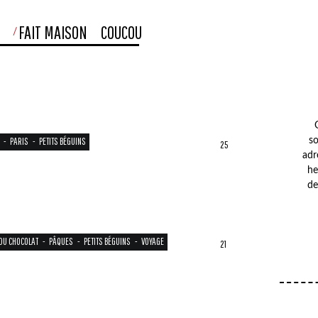
S
FAIT MAISON
COUCOU
-
PARIS
-
PETITS BÉGUINS
so
25
adr
he
de
DU CHOCOLAT
-
PÂQUES
-
PETITS BÉGUINS
-
VOYAGE
21