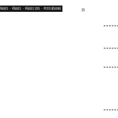
 PÂQUES
-
PÂQUES
-
PÂQUES 2015
-
PETITS BÉGUINS
25