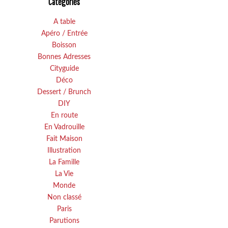
Catégories
A table
Apéro / Entrée
Boisson
Bonnes Adresses
Cityguide
Déco
Dessert / Brunch
DIY
En route
En Vadrouille
Fait Maison
Illustration
La Famille
La Vie
Monde
Non classé
Paris
Parutions