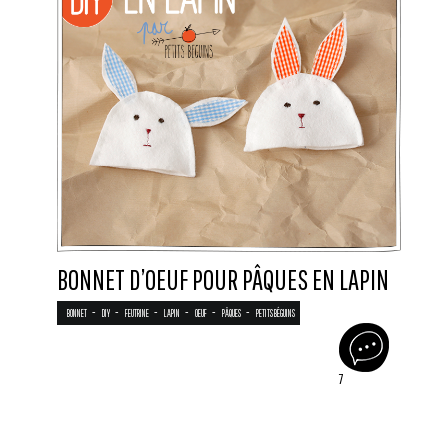
BONNET D’OEUF POUR PÂQUES EN LAPIN
-
-
-
-
-
-
BONNET
DIY
FEUTRINE
LAPIN
OEUF
PÂQUES
PETITS BÉGUINS
7