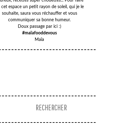
ureux, recettes super chouettes... Pour faire
 cet espace un petit rayon de soleil, qui je le
souhaite, saura vous réchauffer et vous
communiquer sa bonne humeur.
Doux passage par ici :)
#maïafooddevous
Maïa