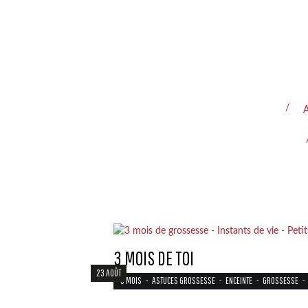
A
3 MOIS DE TOI
23 AOÛT
3 MOIS
-
ASTUCES GROSSESSE
-
ENCEINTE
-
GROSSESSE
-