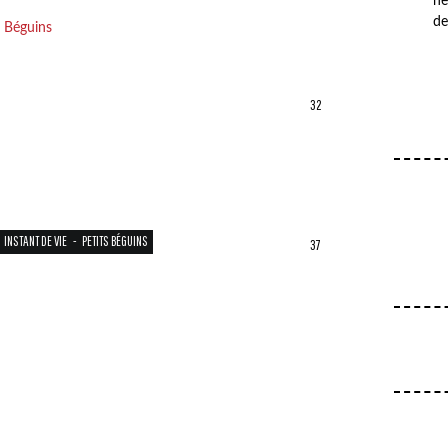
he
de
32
INSTANT DE VIE
-
PETITS BÉGUINS
37