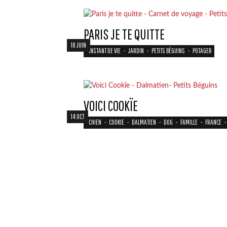
PARIS JE TE QUITTE
18 JUIN
INSTANT DE VIE
-
JARDIN
-
PETITS BÉGUINS
-
POTAGER
VOICI COOKÏE
14 OCT
CHIEN
-
COOKIE
-
DALMATIEN
-
DOG
-
FAMILLE
-
FRANCE
-