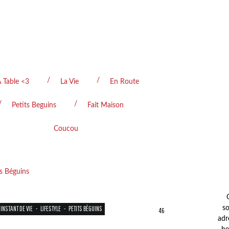
 Table <3
La Vie
En Route
Petits Beguins
Fait Maison
Coucou
INSTANT DE VIE
-
LIFESTYLE
-
PETITS BÉGUINS
so
46
adr