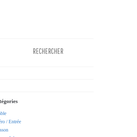
tégories
able
ro / Entrée
sson