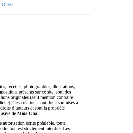
-Ouest
Your email
OK
VOTRE ADRESSE EMAIL
es, recettes, photographies, illustrations,
positions présents sur ce site, sont des
ations originales (sauf mention contraire
licite). Ces créations sont donc soumises à
droits d’auteurs et sont la propriété
lusive de
Maïa Chä.
 autorisation écrite préalable, toute
roduction est strictement interdite. Les