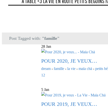
A TABLE <3
LA VIE
EN ROUTE
PETITS BEGUINS
F
Post Tagged with:
"famille"
28 Jan
POUR 2020, JE VEUX…
dream
-
famille
-
la vie
-
maïa chä
-
petits b
12
5 Jan
POUR 2019, JE VEUX…