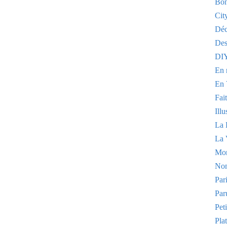
Bon
Cit
Dé
Des
DI
En 
En 
Fai
Illu
La 
La 
Mo
Non
Par
Par
Pet
Plat