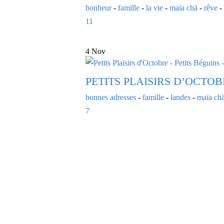
bonheur
-
famille
-
la vie
-
maïa chä
-
rêve
-
11
4 Nov
PETITS PLAISIRS D’OCTOB
bonnes adresses
-
famille
-
landes
-
maïa ch
7