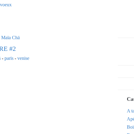
voeux
RE #2
ä
-
paris
-
venise
Ca
A t
Apé
Boi