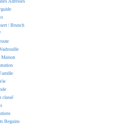
nes Adresses
yguide
co
sert / Brunch
Y
route
Vadrouille
t Maison
stration
Famille
Vie
nde
 classé
is
utions
its Beguins