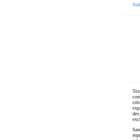
Sud
Text
com
cré
exp
des 
exc
Sans
rep