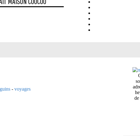
AIT MAISON
COUCOU
so
adr
éguins
-
voyages
he
de 