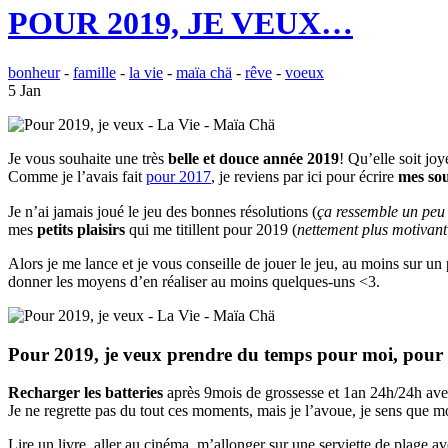
POUR 2019, JE VEUX…
bonheur
-
famille
-
la vie
-
maïa chä
-
rêve
-
voeux
5 Jan
Je vous souhaite une très
belle et douce année 2019
! Qu’elle soit j
Comme je l’avais fait
pour 2017
, je reviens par ici pour écrire
mes so
Je n’ai jamais joué le jeu des bonnes résolutions (
ça ressemble un peu 
mes
petits plaisirs
qui me titillent pour 2019 (
nettement plus motivant 
Alors je me lance et je vous conseille de jouer le jeu, au moins sur un 
donner les moyens d’en réaliser au moins quelques-uns <3.
Pour 2019, je veux prendre du temps pour moi, pour
Recharger les batteries
après 9mois de grossesse et 1an 24h/24h avec
Je ne regrette pas du tout ces moments, mais je l’avoue, je sens que m
Lire un livre, aller au cinéma, m’allonger sur une serviette de plage av