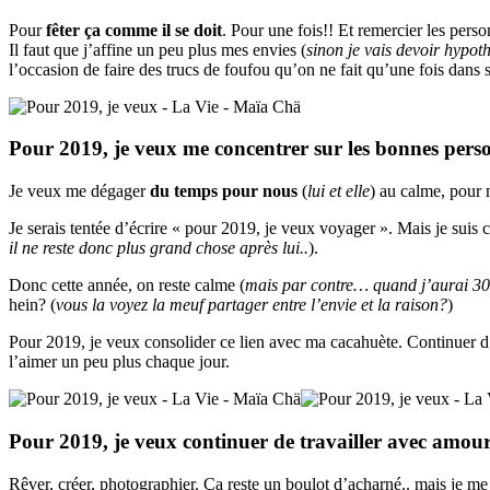
Pour
fêter ça comme il se doit
. Pour une fois!! Et remercier les per
Il faut que j’affine un peu plus mes envies (
sinon je vais devoir hypo
l’occasion de faire des trucs de foufou qu’on ne fait qu’une fois dans s
Pour 2019, je veux me concentrer sur les bonnes pers
Je veux me dégager
du temps pour nous
(
lui et elle
) au calme, pour 
Je serais tentée d’écrire « pour 2019, je veux voyager ». Mais je suis co
il ne reste donc plus grand chose après lui..
).
Donc cette année, on reste calme (
mais par contre… quand j’aurai 30an
hein? (
vous la voyez la meuf partager entre l’envie et la raison?
)
Pour 2019, je veux consolider ce lien avec ma cacahuète. Continuer d’ê
l’aimer un peu plus chaque jour.
Pour 2019, je veux continuer de travailler avec amour 
Rêver, créer, photographier. Ça reste un boulot d’acharné.. mais je me 