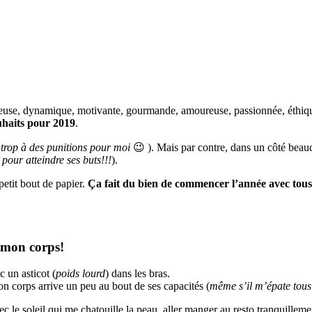
oyeuse, dynamique, motivante, gourmande, amoureuse, passionnée, éthiqu
uhaits pour 2019
.
trop à des punitions pour moi
😉 ). Mais par contre, dans un côté beauc
pour atteindre ses buts!!!
).
petit bout de papier.
Ça fait du bien de commencer l’année avec tous c
 mon corps!
 un asticot (
poids lourd
) dans les bras.
on corps arrive un peu au bout de ses capacités (
même s’il m’épate tous 
ec le soleil qui me chatouille la peau, aller manger au resto tranquilleme