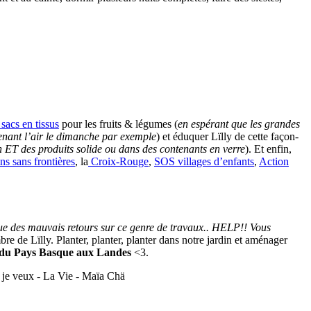
sacs en tissus
pour les fruits & légumes (
en espérant que les grandes
enant l’air le dimanche par exemple
) et éduquer Lïlly de cette façon-
n ET des produits solide ou dans des contenants en verre
). Et enfin,
s sans frontières
, la
Croix-Rouge
,
SOS villages d’enfants
,
Action
ue des mauvais retours sur ce genre de travaux.. HELP!! Vous
e de Lïlly. Planter, planter, planter dans notre jardin et aménager
 du Pays Basque aux Landes
<3.