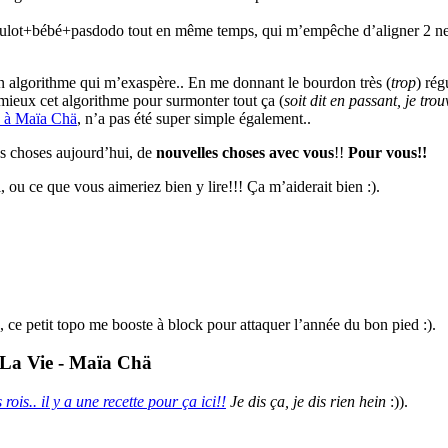
boulot+bébé+pasdodo tout en même temps, qui m’empêche d’aligner 2 neu
n algorithme qui m’exaspère.. En me donnant le bourdon très (
trop
) rég
ieux cet algorithme pour surmonter tout ça (
soit dit en passant, je tr
s à Maïa Chä
, n’a pas été super simple également..
les choses aujourd’hui, de
nouvelles choses avec vous
!!
Pour vous!!
i, ou ce que vous aimeriez bien y lire!!! Ça m’aiderait bien :).
), ce petit topo me booste à block pour attaquer l’année du bon pied :).
 rois.. il y a une recette pour ça ici!!
Je dis ça, je dis rien hein
:)).