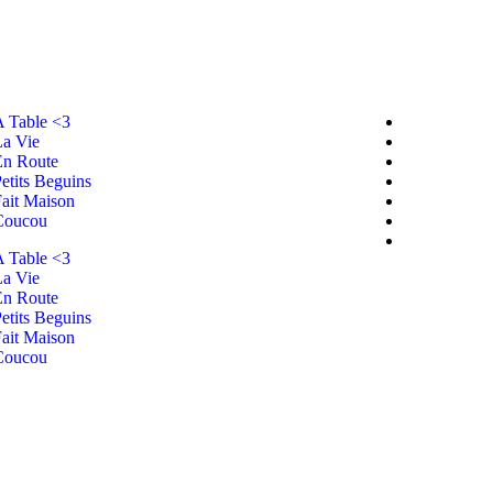
A Table <3
La Vie
En Route
etits Beguins
Fait Maison
Coucou
A Table <3
La Vie
En Route
etits Beguins
Fait Maison
Coucou