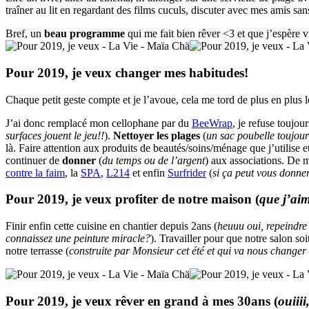
traîner au lit en regardant des films cuculs, discuter avec mes amis s
Bref, un
beau programme
qui me fait bien rêver <3 et que j’espère v
Pour 2019, je veux changer mes habitudes!
Chaque petit geste compte et je l’avoue, cela me tord de plus en plus l
J’ai donc remplacé mon cellophane par du
BeeWrap
, je refuse toujour
surfaces jouent le jeu!!
).
Nettoyer les plages
(
un sac poubelle toujour
là. Faire attention aux produits de beautés/soins/ménage que j’utilise e
continuer de
donner
(
du temps ou de l’argent
) aux associations. De 
contre la faim
, la
SPA
,
L214
et enfin
Surfrider
(
si ça peut vous donner
Pour 2019, je veux profiter de notre maison (
que j’ai
Finir enfin cette cuisine en chantier depuis 2ans (
heuuu oui, repeindre
connaissez une peinture miracle?
). Travailler pour que notre salon so
notre terrasse (
construite par Monsieur cet été et qui va nous changer 
Pour 2019, je veux rêver en grand à mes 30ans (
ouiiii