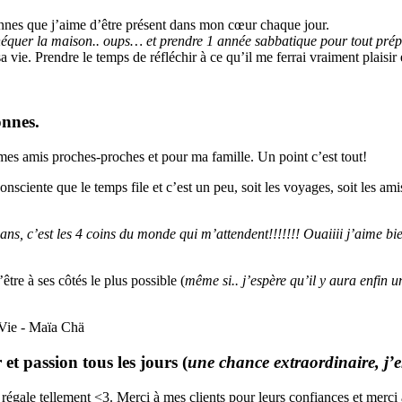
sonnes que j’aime d’être présent dans mon cœur chaque jour.
théquer la maison.. oups… et prendre 1 année sabbatique pour tout pré
a vie. Prendre le temps de réfléchir à ce qu’il me ferrai vraiment plaisi
onnes.
mes amis proches-proches et pour ma famille. Un point c’est tout!
nsciente que le temps file et c’est un peu, soit les voyages, soit les amis
s, c’est les 4 coins du monde qui m’attendent!!!!!!! Ouaiiii j’aime bi
tre à ses côtés le plus possible (
même si.. j’espère qu’il y aura enfin 
et passion tous les jours (
une chance extraordinaire, j’e
régale tellement <3. Merci à mes clients pour leurs confiances et merci 