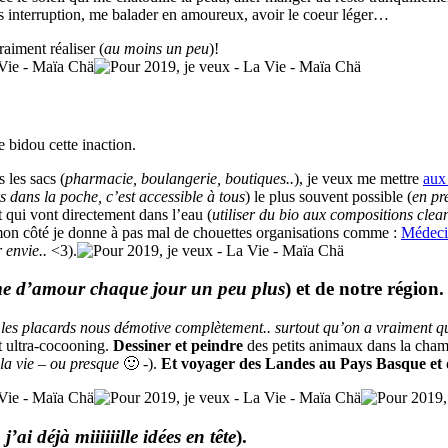
ans interruption, me balader en amoureux, avoir le coeur léger…
raiment réaliser (
au moins un peu
)!
e bidou cette inaction.
s les sacs (
pharmacie, boulangerie, boutiques..
), je veux me mettre
aux 
s dans la poche, c’est accessible à tous
) le plus souvent possible (
en pr
t qui vont directement dans l’eau (
utiliser du bio aux compositions clea
mon côté je donne à pas mal de chouettes organisations comme :
Médecin
 envie..
<3).
me d’amour chaque jour un peu plus
) et de notre région.
 les placards nous démotive complètement.. surtout qu’on a vraiment q
it ultra-cocooning.
Dessiner et peindre
des petits animaux dans la chambr
la vie – ou presque
🙂 -).
Et voyager des Landes au Pays Basque et
, j’ai déjà miiiiiille idées en tête
).