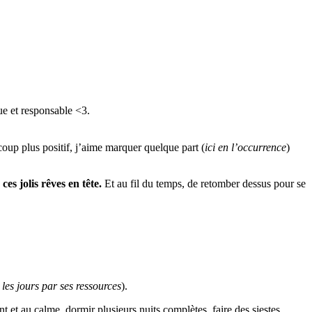
e et responsable <3.
oup plus positif, j’aime marquer quelque part (
ici en l’occurrence
)
es jolis rêves en tête.
Et au fil du temps, de retomber dessus pour se
les jours par ses ressources
).
nt et au calme, dormir plusieurs nuits complètes, faire des siestes,