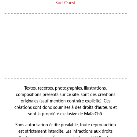
Sud-Ouest
VOTRE ADRESSE EMAIL
Your
OK
email
Textes, recettes, photographies, illustrations,
compositions présents sur ce site, sont des créations
originales (sauf mention contraire explicite). Ces
créations sont donc soumises à des droits d’auteurs et
sont la propriété exclusive de
Maïa Chä.
Sans autorisation écrite préalable, toute reproduction
est strictement interdite. Les infractions aux droits