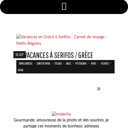
EN VACANCES À SERIFOS / GRÈCE
16 SEP
-
-
-
-
-
-
-
BONNES ADRESSES
CARNET DE VOYAGE
CYCLADES
GREECE
PETITS BÉGUINS
TRAVEL
VACANCES
VOYAGE
30
Gourmande, amoureuse de la photo et des sourires, je
partage ces moments de bonheur, adresses