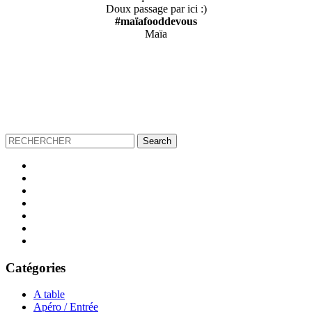
Doux passage par ici :)
#maïafooddevous
Maïa
Catégories
A table
Apéro / Entrée