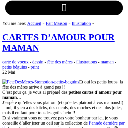
You are here:
Accueil
»
Fait Maison
»
Illustration
»
CARTES D’AMOUR POUR
MAMAN
carte de voeux
-
dessin
-
fête des mères
-
illustrations
-
maman
-
petits béguins
-
print
22 Mai
Et oui les petits loups, la
fête des mères arrive à grand pas !!
C’est pour ça, je vous ai préparé des
petites cartes d’amour pour
maman
…
J’espère qu’elles vous plairont (et qu’elles plairont à vos mamans!!)
– oui, il y en a des kitchs, des cuculs, des moches et des plus jolies,
mais il en faut pour tous les goûts hein !!
Et si vraiment vous ne trouvez pas votre bonheur par ici, je vous
conseille d’aller jeter un oeil sur la collection de
l’année dernière par