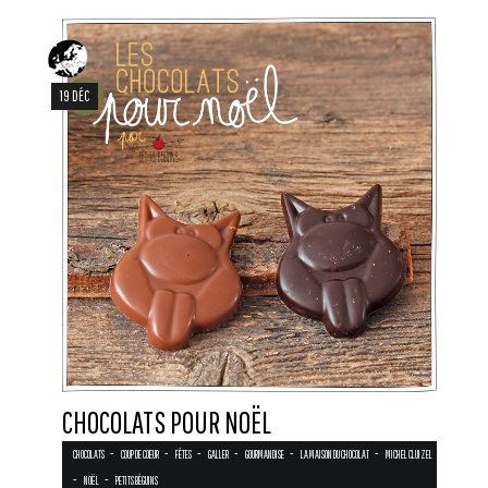
19 DÉC
CHOCOLATS POUR NOËL
-
-
-
-
-
-
CHOCOLATS
COUP DE COEUR
FÊTES
GALLER
GOURMANDISE
LA MAISON DU CHOCOLAT
MICHEL CLUIZEL
-
-
NOËL
PETITS BÉGUINS