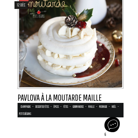
12 DÉC
PAVLOVA À LA MOUTARDE MAILLE
-
-
-
-
-
-
-
-
CHAMPAGNE
DESSERT DE FÊTES
ÉPICES
FÊTES
GOURMANDISE
MAILLE
MERINGUE
NOËL
PETITS BÉGUINS
6