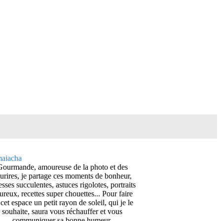
Gourmande, amoureuse de la photo et des
urires, je partage ces moments de bonheur,
esses succulentes, astuces rigolotes, portraits
ureux, recettes super chouettes... Pour faire
cet espace un petit rayon de soleil, qui je le
souhaite, saura vous réchauffer et vous
communiquer sa bonne humeur.