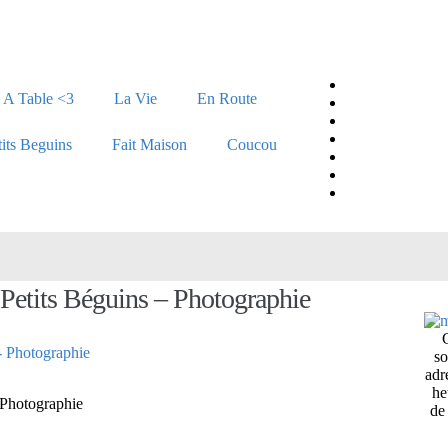
A Table <3
La Vie
En Route
tits Beguins
Fait Maison
Coucou
 Petits Béguins – Photographie
so
adr
he
 Photographie
de 