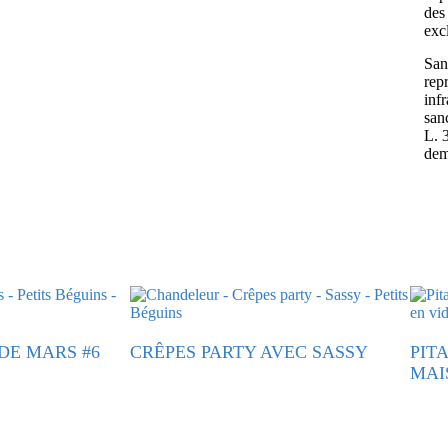
des 
exc
Sans
rep
inf
san
L. 
dem
 DE MARS #6
CRÊPES PARTY AVEC SASSY
PIT
MAI