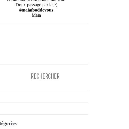
Doux passage par ici :)
#maïafooddevous
Maïa
tégories