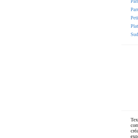
Par
Par
Pet
Plat
Sud
Text
com
cré
exp