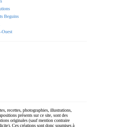
is
utions
its Beguins
-Ouest
Your email
OK
VOTRE ADRESSE EMAIL
es, recettes, photographies, illustrations,
positions présents sur ce site, sont des
ations originales (sauf mention contraire
licite). Ces créations sont donc soumises à