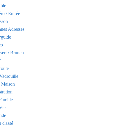
able
ro / Entrée
sson
nes Adresses
yguide
co
sert / Brunch
Y
route
Vadrouille
t Maison
stration
Famille
Vie
nde
 classé