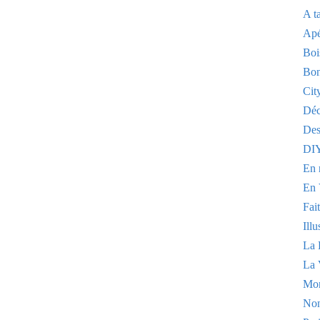
A t
Apé
Boi
Bon
Cit
Dé
Des
DI
En 
En 
Fai
Illu
La 
La 
Mo
Non