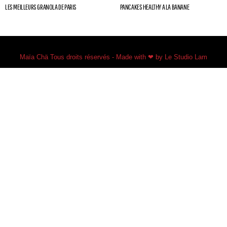
LES MEILLEURS GRANOLA DE PARIS
PANCAKES HEALTHY A LA BANANE
Maïa Chä Tous droits réservés - Made with ❤ by Le Studio Lam