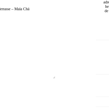
adr
he
errasse – Maïa Chä
de 