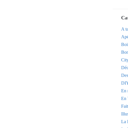
Ca
A t
Apé
Boi
Bon
Cit
Dé
Des
DI
En 
En 
Fai
Illu
La 