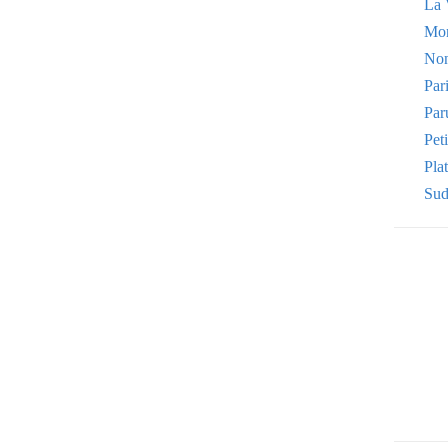
La 
Mo
Non
Par
Par
Pet
Plat
Sud