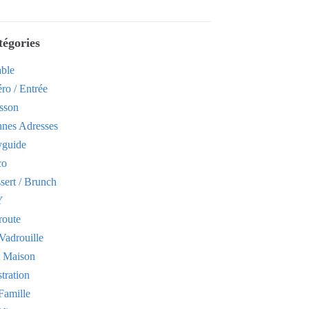
tégories
able
ro / Entrée
sson
nes Adresses
yguide
co
sert / Brunch
Y
route
Vadrouille
t Maison
stration
Famille