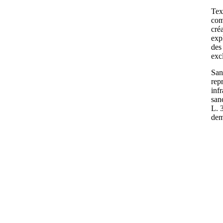
Text
com
cré
exp
des 
exc
Sans
rep
inf
san
L. 
dem