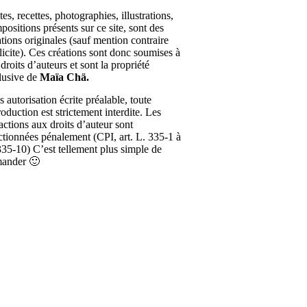
es, recettes, photographies, illustrations,
positions présents sur ce site, sont des
ations originales (sauf mention contraire
licite). Ces créations sont donc soumises à
droits d’auteurs et sont la propriété
lusive de
Maïa Chä.
 autorisation écrite préalable, toute
roduction est strictement interdite. Les
ractions aux droits d’auteur sont
ctionnées pénalement (CPI, art. L. 335-1 à
335-10) C’est tellement plus simple de
ander 🙂