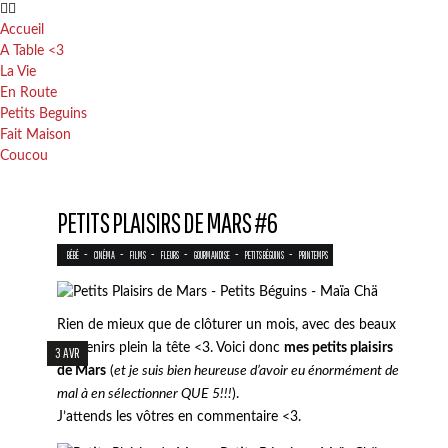
Accueil
A Table <3
La Vie
En Route
Petits Beguins
Fait Maison
Coucou
PETITS PLAISIRS DE MARS #6
-
-
-
-
-
-
BÉBÉ
CINÉMA
FILMS
FLEURS
GOURMANDISE
PETITS BÉGUINS
PRINTEMPS
Rien de mieux que de clôturer un mois, avec des beaux
souvenirs plein la tête <3. Voici donc
mes petits plaisirs
3 AVR
de Mars
(
et je suis bien heureuse d’avoir eu énormément de
mal à en sélectionner QUE 5!!!
).
J’attends les vôtres en commentaire <3.