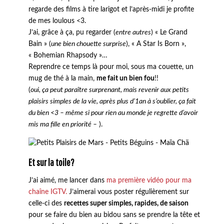
regarde des films à tire larigot et l’après-midi je profite
de mes loulous <3.
J’ai, grâce à ça, pu regarder (
entre autres
) « Le Grand
Bain » (
une bien chouette surprise
), « A Star Is Born »,
« Bohemian Rhapsody »…
Reprendre ce temps là pour moi, sous ma couette, un
mug de thé à la main,
me fait un bien fou
!!
(
oui, ça peut paraître surprenant, mais revenir aux petits
plaisirs simples de la vie, après plus d’1an à s’oublier, ça fait
du bien <3 – même si pour rien au monde je regrette d’avoir
mis ma fille en priorité –
).
Et sur la toile?
J’ai aimé, me lancer dans
ma première vidéo pour ma
chaîne IGTV.
J’aimerai vous poster régulièrement sur
celle-ci des
recettes super simples, rapides, de saison
pour se faire du bien au bidou sans se prendre la tête et