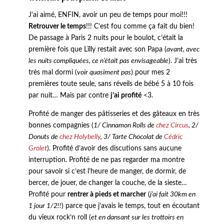
J’ai aimé, ENFIN, avoir un peu de temps pour moi!!!
Retrouver le temps
!!! C’est fou comme ça fait du bien!
De passage à Paris 2 nuits pour le boulot, c’était la
première fois que Lïlly restait avec son Papa (
avant, avec
les nuits compliquées, ce n’était pas envisageable
). J’ai très
très mal dormi (
voir quasiment pas
) pour mes 2
premières toute seule, sans réveils de bébé 5 à 10 fois
par nuit… Mais par contre
j’ai profité
<3.
Profité de manger des pâtisseries et des gâteaux en très
bonnes compagnies (
1/ Cinnamon Rolls de
chez Circus
, 2/
Donuts de
chez Holybelly
, 3/ Tarte Chocolat de
Cédric
Grolet
). Profité d’avoir des discutions sans aucune
interruption. Profité de ne pas regarder ma montre
pour savoir si c’est l’heure de manger, de dormir, de
bercer, de jouer, de changer la couche, de la sieste…
Profité pour
rentrer à pieds et marcher
(
j’ai fait 30km en
1 jour 1/2!!
) parce que j’avais le temps, tout en écoutant
du vieux rock’n roll (
et en dansant sur les trottoirs en