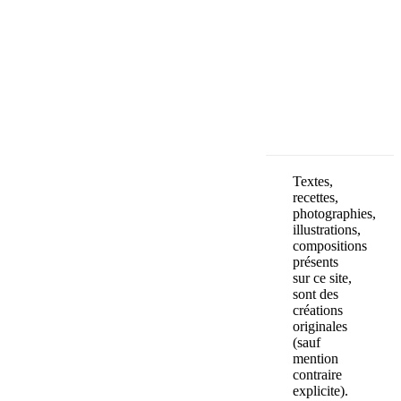
Your email
VOTRE ADRESSE
OK
Textes,
recettes,
photographies,
illustrations,
compositions
présents
sur ce site,
sont des
créations
originales
(sauf
mention
contraire
explicite).