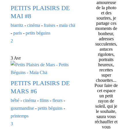
amoureuse
PETITS PLAISIRS DE
de la photo
et des
MAI #8
sourires, je
partage ces
biarritz
-
cinéma
-
fraises
-
maïa chä
moments de
-
paris
-
petits béguins
bonheur,
adresses
2
succulentes,
astuces
rigolotes,
3 Avr
portraits
heureux,
recettes
super
chouettes...
PETITS PLAISIRS DE
Pour faire de
MARS #6
cet espace
un petit
bébé
-
cinéma
-
films
-
fleurs
-
rayon de
soleil, qui je
gourmandise
-
petits béguins
-
le souhaite,
printemps
saura vous
réchauffer et
3
vous