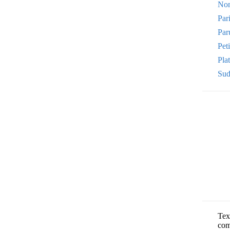
Non
Par
Par
Pet
Plat
Sud
Text
com