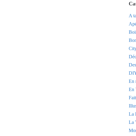
Ca
A t
Apé
Boi
Bon
Cit
Dé
Des
DI
En 
En 
Fai
Illu
La 
La 
Mo