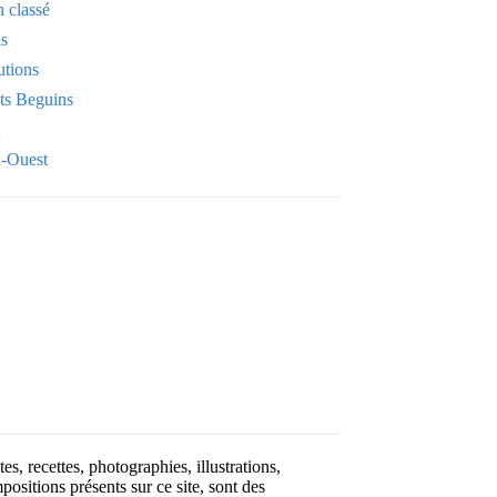
 classé
is
utions
its Beguins
-Ouest
Your email
OK
VOTRE ADRESSE EMAIL
es, recettes, photographies, illustrations,
positions présents sur ce site, sont des