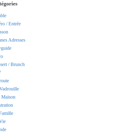
tégories
able
ro / Entrée
sson
nes Adresses
yguide
co
sert / Brunch
Y
route
Vadrouille
t Maison
stration
Famille
Vie
nde