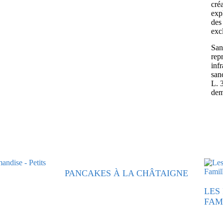
cré
exp
des 
exc
Sans
rep
inf
san
L. 
dem
PANCAKES À LA CHÂTAIGNE
LES
FAM