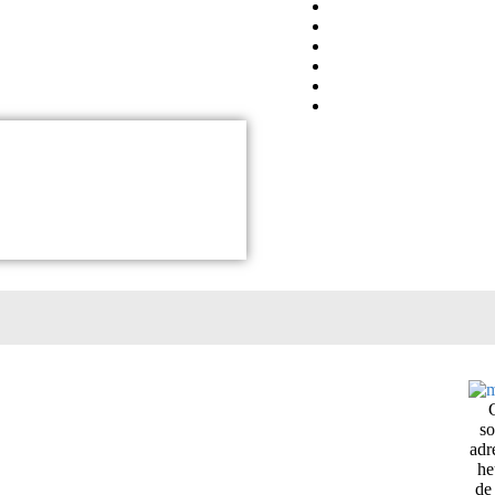
so
adr
he
de 