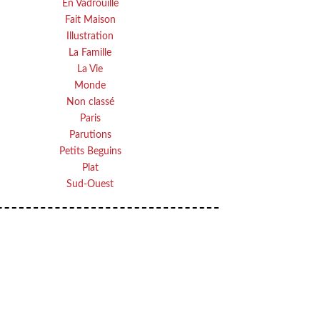
En Vadrouille
Fait Maison
Illustration
La Famille
La Vie
Monde
Non classé
Paris
Parutions
Petits Beguins
Plat
Sud-Ouest
VOTRE ADRESSE EMAIL
OK
Your
email