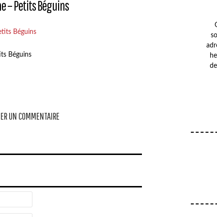
ne – Petits Béguins
so
adr
its Béguins
he
de
ER UN COMMENTAIRE