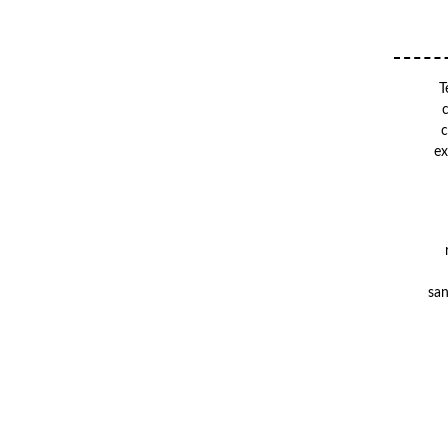
T
c
ex
san