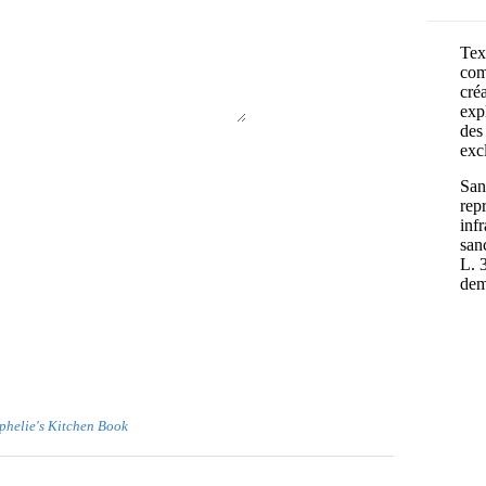
Text
com
cré
exp
des 
exc
Sans
rep
inf
san
L. 
dem
Ophelie's Kitchen Book