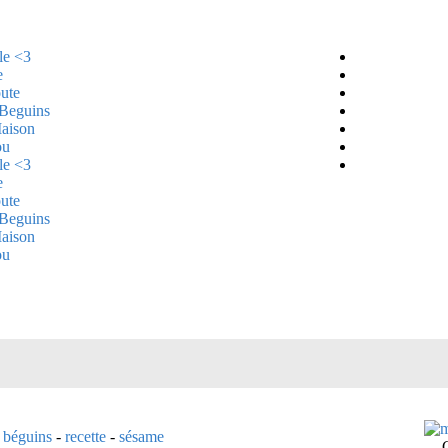
le <3
e
ute
 Beguins
Maison
ou
le <3
e
ute
 Beguins
Maison
ou
s béguins
-
recette
-
sésame