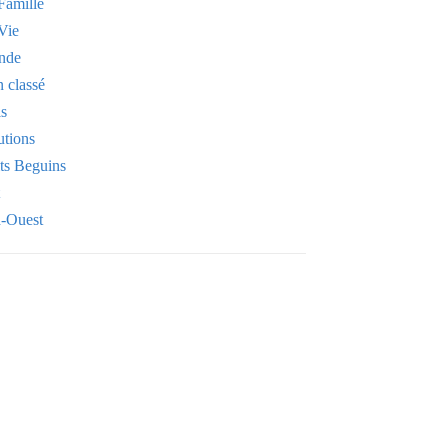
Famille
Vie
nde
 classé
is
utions
its Beguins
-Ouest
Your email
OK
VOTRE ADRESSE EMAIL