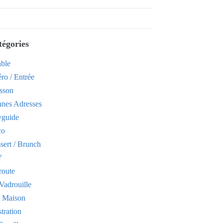
tégories
able
ro / Entrée
sson
nes Adresses
yguide
co
sert / Brunch
Y
route
Vadrouille
t Maison
stration