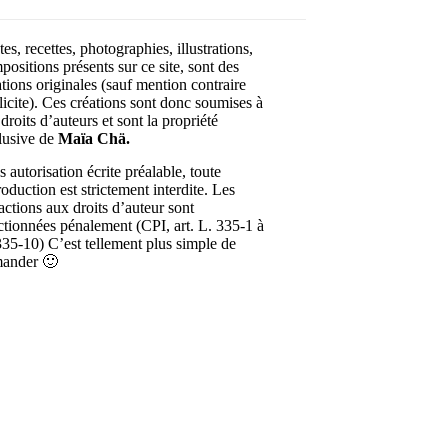
es, recettes, photographies, illustrations,
positions présents sur ce site, sont des
ations originales (sauf mention contraire
licite). Ces créations sont donc soumises à
droits d’auteurs et sont la propriété
lusive de
Maïa Chä.
 autorisation écrite préalable, toute
roduction est strictement interdite. Les
ractions aux droits d’auteur sont
ctionnées pénalement (CPI, art. L. 335-1 à
335-10) C’est tellement plus simple de
ander 🙂