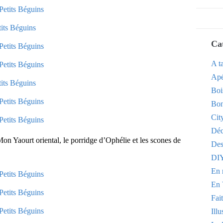
Ca
A t
Apé
Boi
Bon
Cit
Dé
 Mon Yaourt oriental, le porridge d’Ophélie et les scones de
Des
DI
En 
En 
Fai
Illu