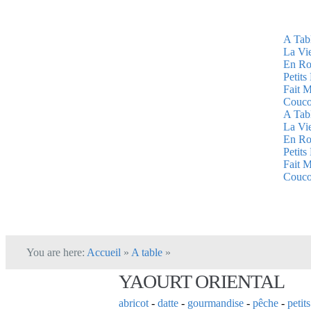
A Tab
La Vi
En Ro
Petits
Fait 
Couc
A Tab
La Vi
En Ro
Petits
Fait 
Couc
You are here:
Accueil
»
A table
»
YAOURT ORIENTAL
abricot
-
datte
-
gourmandise
-
pêche
-
petit