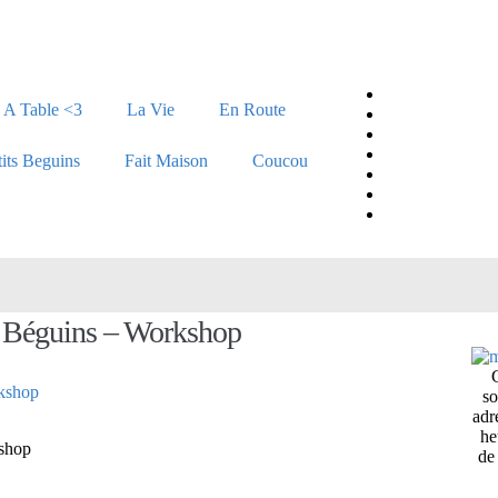
A Table <3
La Vie
En Route
tits Beguins
Fait Maison
Coucou
s Béguins – Workshop
so
adr
he
kshop
de 