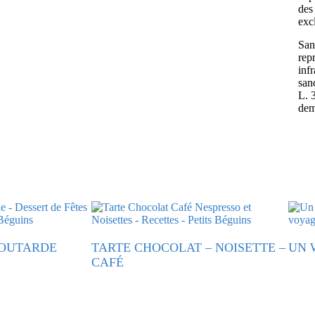
des 
exc
Sans
rep
inf
san
L. 
dem
MOUTARDE
TARTE CHOCOLAT – NOISETTE –
UN 
CAFÉ