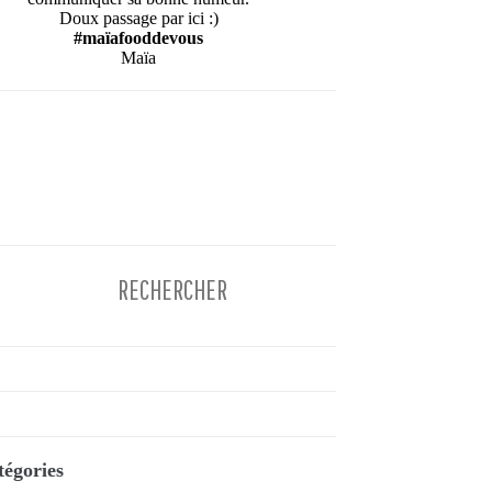
Doux passage par ici :)
#maïafooddevous
Maïa
tégories