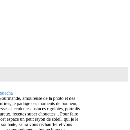
Gourmande, amoureuse de la photo et des
urires, je partage ces moments de bonheur,
esses succulentes, astuces rigolotes, portraits
ureux, recettes super chouettes... Pour faire
cet espace un petit rayon de soleil, qui je le
souhaite, saura vous réchauffer et vous
communiquer sa bonne humeur.