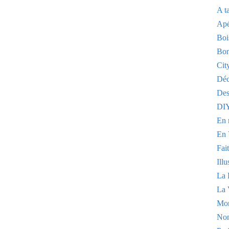
A t
Apé
Boi
Bon
Cit
Dé
Des
DI
En 
En 
Fai
Illu
La 
La 
Mo
Non