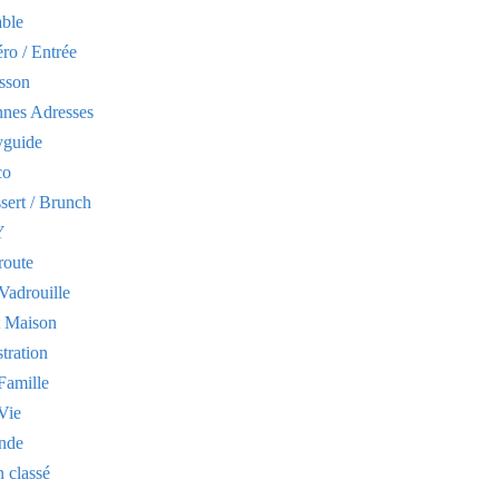
able
ro / Entrée
sson
nes Adresses
yguide
co
sert / Brunch
Y
route
Vadrouille
t Maison
stration
Famille
Vie
nde
 classé