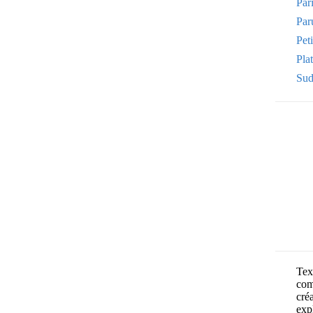
Par
Par
Pet
Plat
Sud
Text
com
cré
exp