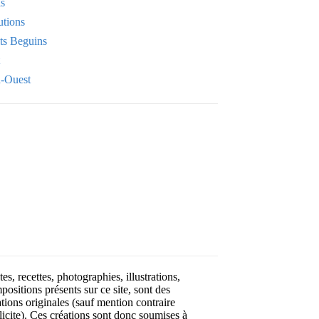
is
utions
its Beguins
-Ouest
Your email
OK
VOTRE ADRESSE EMAIL
es, recettes, photographies, illustrations,
positions présents sur ce site, sont des
ations originales (sauf mention contraire
licite). Ces créations sont donc soumises à