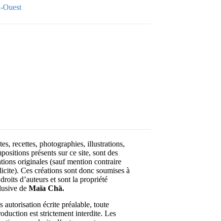
-Ouest
Your email
OK
VOTRE ADRESSE EMAIL
es, recettes, photographies, illustrations,
positions présents sur ce site, sont des
ations originales (sauf mention contraire
licite). Ces créations sont donc soumises à
droits d’auteurs et sont la propriété
lusive de
Maïa Chä.
 autorisation écrite préalable, toute
roduction est strictement interdite. Les