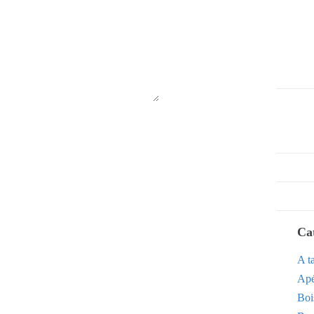
Ca
A t
Apé
Boi