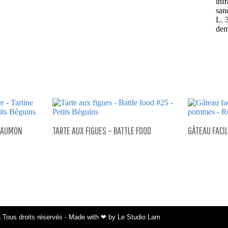
inf
san
L. 
dem
SAUMON
TARTE AUX FIGUES – BATTLE FOOD
GÂTEAU FACI
 Tous droits réservés - Made with ❤ by Le Studio Lam