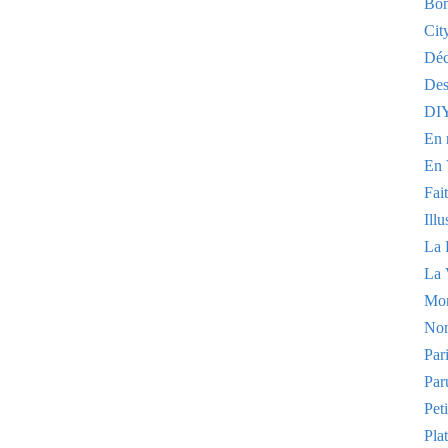
Bon
Cit
Dé
Des
DI
En 
En 
Fai
Illu
La 
La 
Mo
Non
Par
Par
Pet
Plat