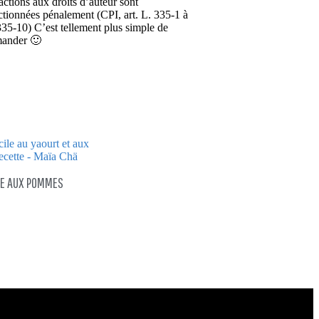
ractions aux droits d’auteur sont
ctionnées pénalement (CPI, art. L. 335-1 à
335-10) C’est tellement plus simple de
ander 🙂
LE AUX POMMES