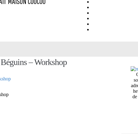
AIT MAISON
COUCOU
s Béguins – Workshop
so
adr
he
kshop
de 