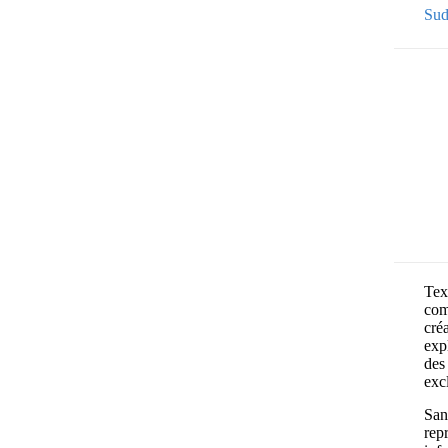
Sud
Text
com
cré
exp
des 
exc
Sans
rep