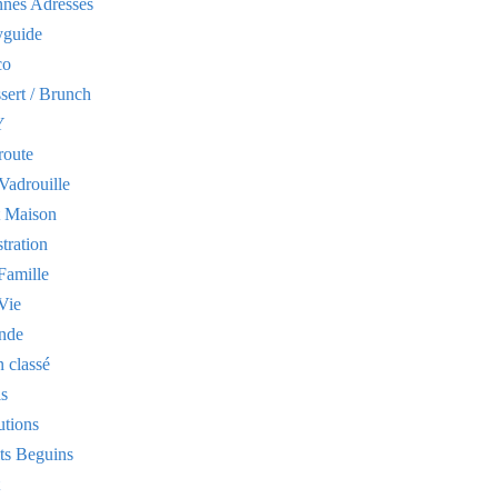
nes Adresses
yguide
co
sert / Brunch
Y
route
Vadrouille
t Maison
stration
Famille
Vie
nde
 classé
is
utions
its Beguins