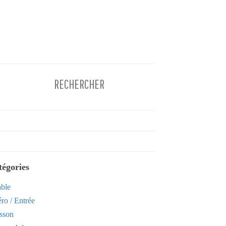
tégories
able
ro / Entrée
sson