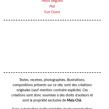
Petits Beguins
Plat
Sud-Ouest
VOTRE ADRESSE EMAIL
Your
OK
email
Textes, recettes, photographies, illustrations,
compositions présents sur ce site, sont des créations
originales (sauf mention contraire explicite). Ces
créations sont donc soumises à des droits d’auteurs et
sont la propriété exclusive de
Maïa Chä.