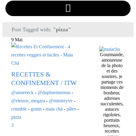
Post Tagged with:
"pizza"
9 Mai
Gourmande,
amoureuse
de la photo
et des
RECETTES &
sourires, je
CONFINEMENT / ITW
partage ces
moments de
@anneeeck
-
@daphnemoreau
-
bonheur,
adresses
@eleusis_megara
-
@minireyve
-
succulentes,
crumble
-
gratin
-
maïa chä
-
pâtes
-
astuces
rigolotes,
pizza
portraits
3
heureux,
recettes