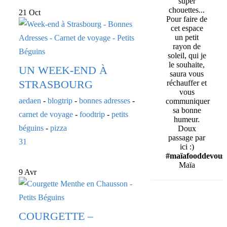
super
chouettes...
21 Oct
Pour faire de
cet espace
un petit
rayon de
soleil, qui je
le souhaite,
UN WEEK-END À
saura vous
STRASBOURG
réchauffer et
vous
aedaen
-
blogtrip
-
bonnes adresses
-
communiquer
sa bonne
carnet de voyage
-
foodtrip
-
petits
humeur.
béguins
-
pizza
Doux
passage par
31
ici :)
#maïafooddevous
Maïa
9 Avr
COURGETTE –