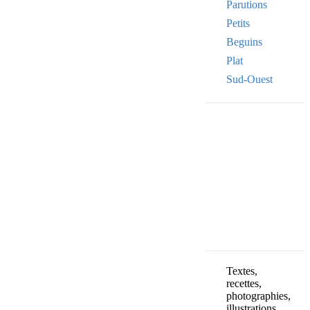
Parutions
Petits
Beguins
Plat
Sud-Ouest
Your email
VOTRE ADRESSE
OK
Textes,
recettes,
photographies,
illustrations,