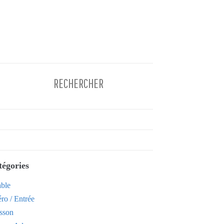
tégories
able
ro / Entrée
sson