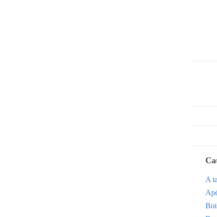
Ca
A t
Apé
Boi