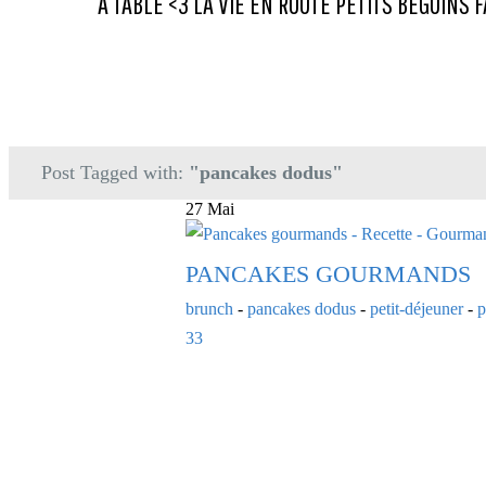
A TABLE <3
LA VIE
EN ROUTE
PETITS BEGUINS
F
Post Tagged with:
"pancakes dodus"
27 Mai
PANCAKES GOURMANDS
brunch
-
pancakes dodus
-
petit-déjeuner
-
p
33