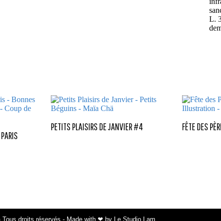
inf
san
L. 
dem
PETITS PLAISIRS DE JANVIER #4
FÊTE DES PÈR
 PARIS
 Tous droits réservés - Made with ❤ by Le Studio Lam