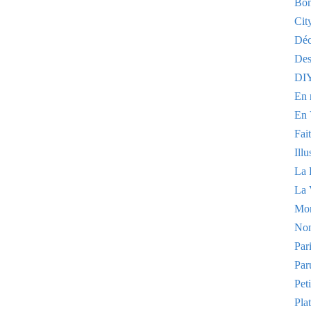
Bon
Cit
Dé
Des
DI
En 
En 
Fai
Illu
La 
La 
Mo
Non
Par
Par
Pet
Plat