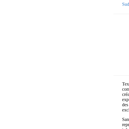
Sud
Text
com
cré
exp
des 
exc
Sans
rep