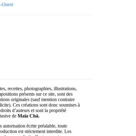
-Ouest
Your email
OK
VOTRE ADRESSE EMAIL
es, recettes, photographies, illustrations,
positions présents sur ce site, sont des
ations originales (sauf mention contraire
licite). Ces créations sont donc soumises à
droits d’auteurs et sont la propriété
lusive de
Maïa Chä.
 autorisation écrite préalable, toute
roduction est strictement interdite. Les