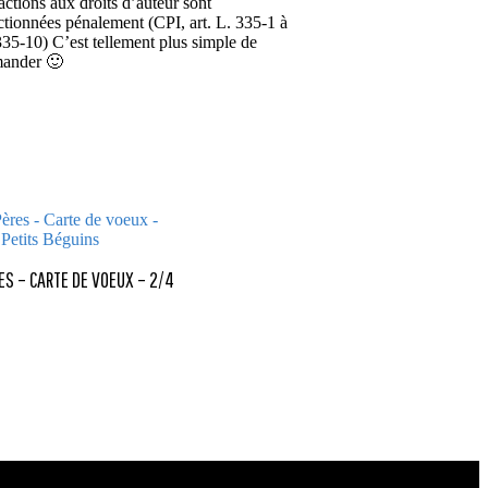
ractions aux droits d’auteur sont
ctionnées pénalement (CPI, art. L. 335-1 à
335-10) C’est tellement plus simple de
ander 🙂
ES – CARTE DE VOEUX – 2/4