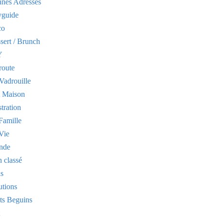
nes Adresses
yguide
co
sert / Brunch
Y
route
Vadrouille
t Maison
stration
Famille
Vie
nde
 classé
is
utions
its Beguins