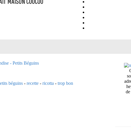
AIT MAISON
COUCOU
so
adr
etits béguins
-
recette
-
ricotta
-
trop bon
he
de 