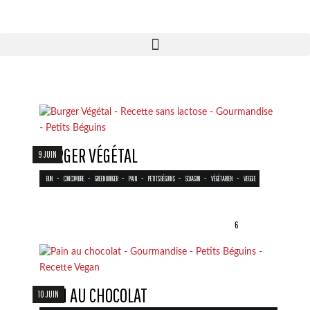
BURGER VÉGÉTAL
9 JUIN
-
-
-
-
-
-
-
BUN
CONCOMBRE
GREENBURGER
PAIN
PETITS BÉGUINS
SOJASUN
VÉGÉTARIEN
VEGGIE
6
PAIN AU CHOCOLAT
10 JUIN