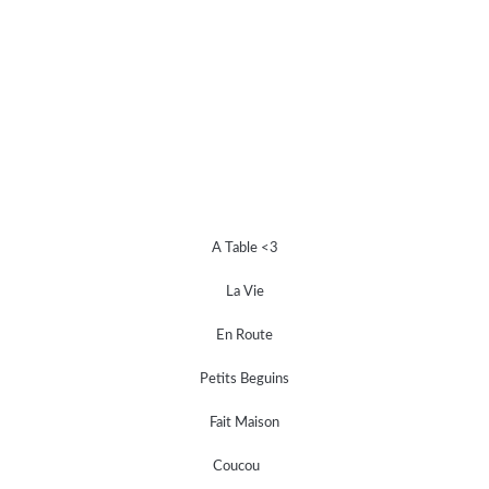
A Table <3
La Vie
En Route
Petits Beguins
Fait Maison
Coucou