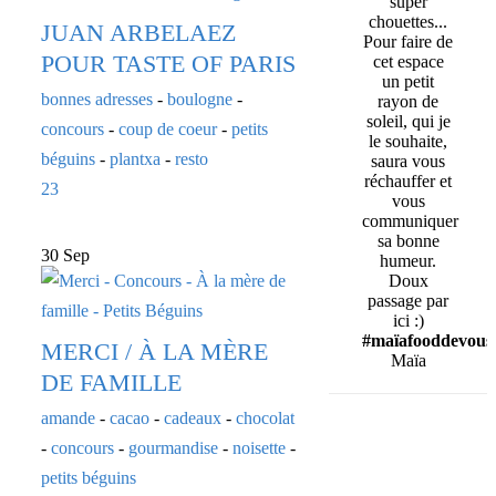
super
chouettes...
JUAN ARBELAEZ
Pour faire de
POUR TASTE OF PARIS
cet espace
un petit
bonnes adresses
-
boulogne
-
rayon de
soleil, qui je
concours
-
coup de coeur
-
petits
le souhaite,
béguins
-
plantxa
-
resto
saura vous
réchauffer et
23
vous
communiquer
sa bonne
30 Sep
humeur.
Doux
passage par
ici :)
#maïafooddevous
MERCI / À LA MÈRE
Maïa
DE FAMILLE
amande
-
cacao
-
cadeaux
-
chocolat
-
concours
-
gourmandise
-
noisette
-
petits béguins