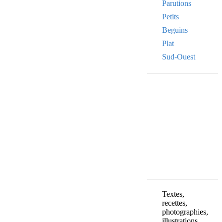
Parutions
Petits
Beguins
Plat
Sud-Ouest
Your email
VOTRE ADRESSE
OK
Textes,
recettes,
photographies,
illustrations,