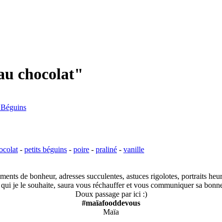
au chocolat"
ocolat
-
petits béguins
-
poire
-
praliné
-
vanille
nts de bonheur, adresses succulentes, astuces rigolotes, portraits heureu
, qui je le souhaite, saura vous réchauffer et vous communiquer sa bon
Doux passage par ici :)
#maïafooddevous
Maïa