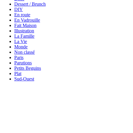
Dessert / Brunch
DIY
En route
En Vadrouille
Fait Maison
Illustration
La Famille
La Vie
Monde
Non classé
Paris
Parutions
Petits Beguins
Plat
Sud-Ouest
Your email
OK
VOTRE ADRESSE EMAIL