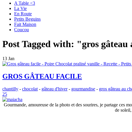
A Table <3
La Vie
En Route
Petits Beguins
Fait Maison
Coucou
Post Tagged with:
"gros gâteau 
13 Jan
GROS GÂTEAU FACILE
chantilly
-
chocolat
-
gâteau d'hiver
-
gourmandise
-
gros gâteau au ch
25
Gourmande, amoureuse de la photo et des sourires, je partage ces mome
de soleil