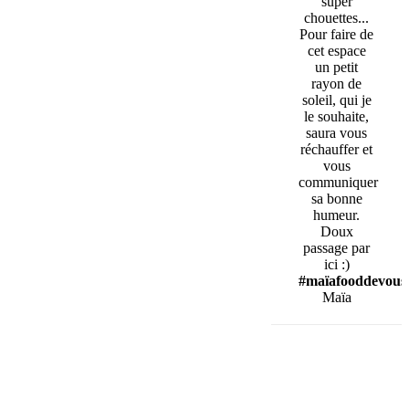
super
chouettes...
Pour faire de
cet espace
un petit
rayon de
soleil, qui je
le souhaite,
saura vous
réchauffer et
vous
communiquer
sa bonne
humeur.
Doux
passage par
ici :)
#maïafooddevous
Maïa