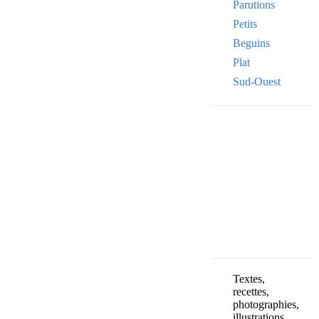
Parutions
Petits
Beguins
Plat
Sud-Ouest
Your email
VOTRE ADRESSE
OK
Textes,
recettes,
photographies,
illustrations,