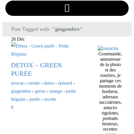
Post Tagged with:
"gingembre"
26 Déc
Gourmande,
amoureuse
DETOX – GREEN
de la photo
et des
PURÉE
sourires, je
partage ces
avocat
-
carotte
-
detox
-
épinard
-
moments de
gingembre
-
green
-
orange
-
petits
bonheur,
adresses
béguins
-
purée
-
recette
succulentes,
8
astuces
rigolotes,
portraits
heureux,
recettes