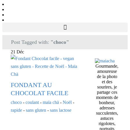
Post Tagged with:
"choco"
21 Déc
Gourmande,
amoureuse
de la photo
et des
FONDANT AU
sourires, je
CHOCOLAT FACILE
partage ces
moments de
choco
-
coulant
-
maïa chä
-
Noël
-
bonheur,
adresses
rapide
-
sans gluten
-
sans lactose
succulentes,
astuces
rigolotes,
portraits