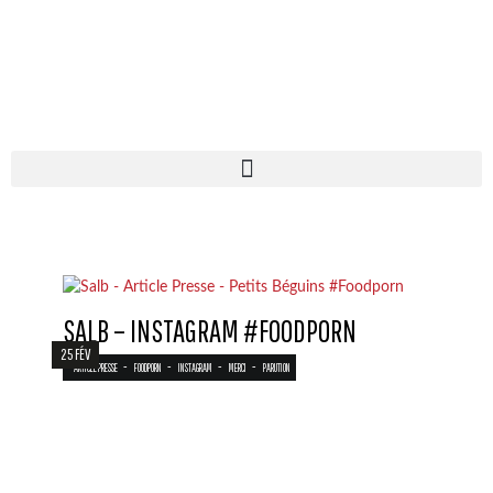
SALB – INSTAGRAM #FOODPORN
25 FÉV
-
-
-
-
ARTICLE PRESSE
FOODPORN
INSTAGRAM
MERCI
PARUTION