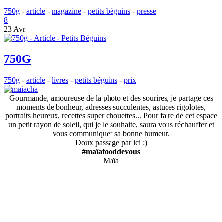
750g
-
article
-
magazine
-
petits béguins
-
presse
8
23 Avr
750G
750g
-
article
-
livres
-
petits béguins
-
prix
Gourmande, amoureuse de la photo et des sourires, je partage ces
moments de bonheur, adresses succulentes, astuces rigolotes,
portraits heureux, recettes super chouettes... Pour faire de cet espace
un petit rayon de soleil, qui je le souhaite, saura vous réchauffer et
vous communiquer sa bonne humeur.
Doux passage par ici :)
#maïafooddevous
Maïa