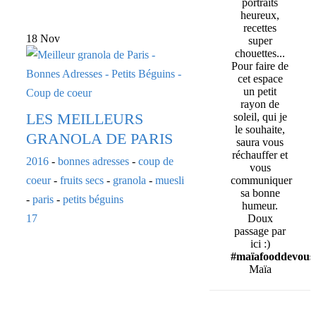
portraits
heureux,
recettes
18 Nov
super
chouettes...
Pour faire de
cet espace
un petit
rayon de
LES MEILLEURS
soleil, qui je
le souhaite,
GRANOLA DE PARIS
saura vous
réchauffer et
2016
-
bonnes adresses
-
coup de
vous
coeur
-
fruits secs
-
granola
-
muesli
communiquer
sa bonne
-
paris
-
petits béguins
humeur.
17
Doux
passage par
ici :)
#maïafooddevous
Maïa