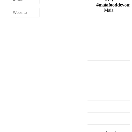
#maïafooddevous
Maïa