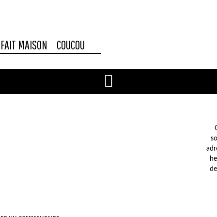
FAIT MAISON
COUCOU
so
adr
he
de