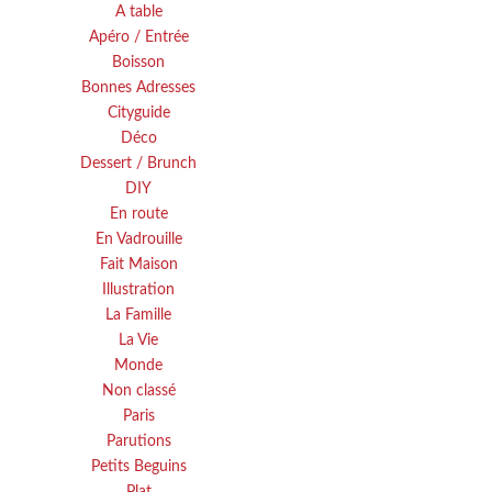
A table
Apéro / Entrée
Boisson
Bonnes Adresses
Cityguide
Déco
Dessert / Brunch
DIY
En route
En Vadrouille
Fait Maison
Illustration
La Famille
La Vie
Monde
Non classé
Paris
Parutions
Petits Beguins
Plat