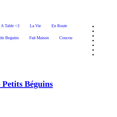
A Table <3
La Vie
En Route
tits Beguins
Fait Maison
Coucou
 Petits Béguins