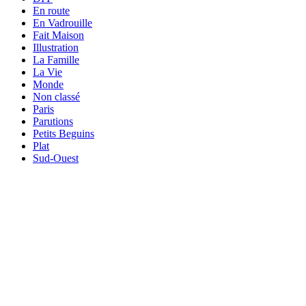
En route
En Vadrouille
Fait Maison
Illustration
La Famille
La Vie
Monde
Non classé
Paris
Parutions
Petits Beguins
Plat
Sud-Ouest
Your email
OK
VOTRE ADRESSE EMAIL