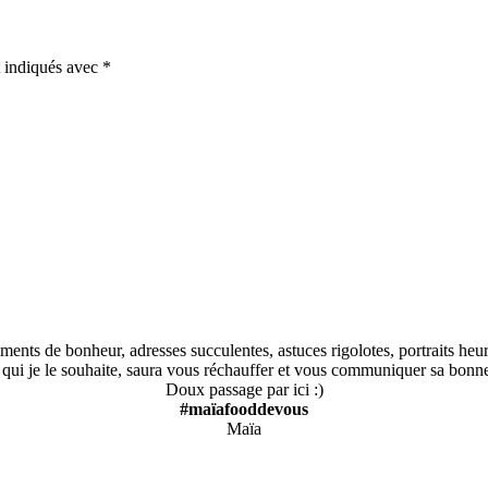
t indiqués avec
*
nts de bonheur, adresses succulentes, astuces rigolotes, portraits heureu
, qui je le souhaite, saura vous réchauffer et vous communiquer sa bon
Doux passage par ici :)
#maïafooddevous
Maïa