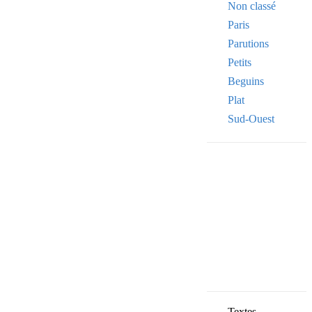
Non classé
Paris
Parutions
Petits
Beguins
Plat
Sud-Ouest
VOTRE ADRE
Your
email
OK
Textes,