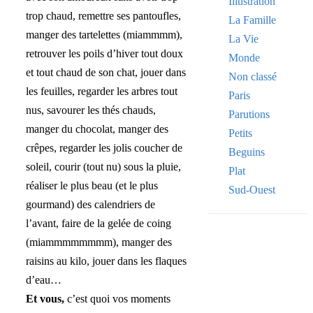
Illustration
trop chaud, remettre ses pantoufles,
La Famille
manger des tartelettes (miammmm),
La Vie
retrouver les poils d’hiver tout doux
Monde
et tout chaud de son chat, jouer dans
Non classé
les feuilles, regarder les arbres tout
Paris
nus, savourer les thés chauds,
Parutions
manger du chocolat, manger des
Petits
crêpes, regarder les jolis coucher de
Beguins
soleil, courir (tout nu) sous la pluie,
Plat
réaliser le plus beau (et le plus
Sud-Ouest
gourmand) des calendriers de
l’avant, faire de la gelée de coing
(miammmmmmmm), manger des
raisins au kilo, jouer dans les flaques
Your email
d’eau…
VOTRE ADRESSE
Et vous,
c’est quoi vos moments
OK