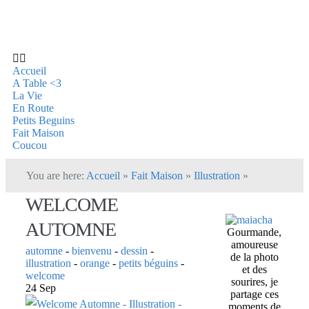
Accueil
A Table <3
La Vie
En Route
Petits Beguins
Fait Maison
Coucou
You are here:
Accueil
»
Fait Maison
»
Illustration
»
WELCOME
AUTOMNE
Gourmande,
amoureuse
automne
-
bienvenu
-
dessin
-
de la photo
illustration
-
orange
-
petits béguins
-
et des
welcome
sourires, je
24 Sep
partage ces
moments de