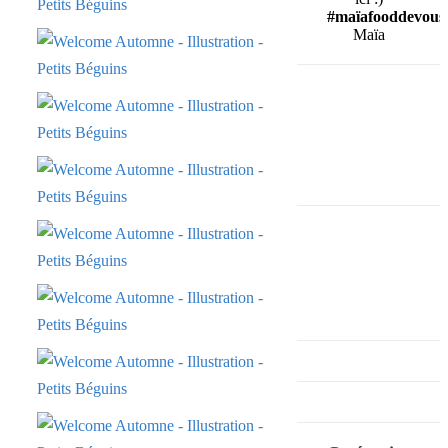
#maïafooddevous
Maïa