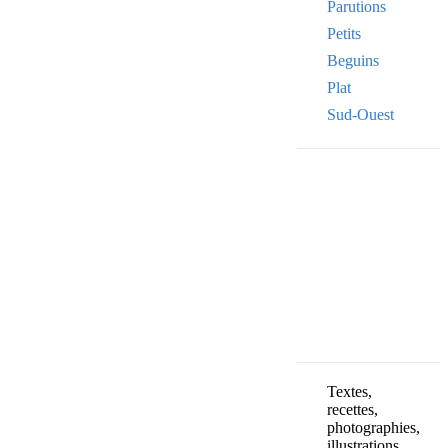
Parutions
Petits
Beguins
Plat
Sud-Ouest
Your email
VOTRE ADRESSE
OK
Textes,
recettes,
photographies,
illustrations,