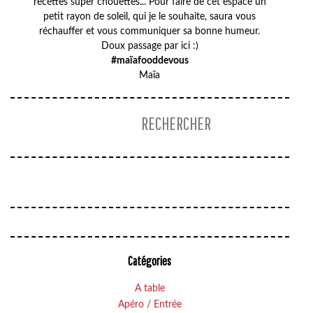
recettes super chouettes... Pour faire de cet espace un
petit rayon de soleil, qui je le souhaite, saura vous
réchauffer et vous communiquer sa bonne humeur.
Doux passage par ici :)
#maïafooddevous
Maïa
Catégories
A table
Apéro / Entrée